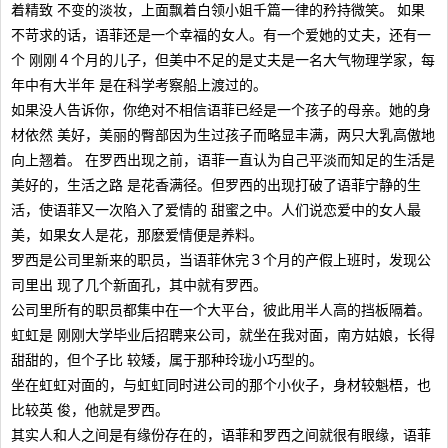
着精致 不变的淡妆，上面飘着白领小姐千篇一律的矜持微笑。 如果
不苛求的话，语菲还是一个幸福的女人。有一个爱她的丈夫，还有一
个 刚刚４个月的儿子，但美中不足的是丈夫是一名大气物理学家，每
年中有大半年 是在科学考察船上渡过的。
如果没人告诉你，你绝对不相信语菲已经是一个孩子的母亲。她的身
材依然 美好，美丽的臀部因为生过孩子而略显丰满，两只大乳高傲地
向上翘着。 在罗西出现之前，语菲一直认为自己平淡而知足的生活是
美好的，生活之路 是花香满径。但罗西的出现打破了语菲宁静的生
活，使语菲又一次陷入了爱情的 甜蜜之中。人们说恋爱中的女人最
美，如果女人是花，那麽爱情便是养料。
罗西是公司里新来的职员，当语菲休完３个月的产假上班时，发现公
司里出 现了几个新面孔，其中就有罗西。
公司里所有的职员都集中在一个大平台，彼此用半人高的挡板隔着。
虹虹是 刚刚大学毕业后招聘来公司，就坐在我对面，南方姑娘，长得
甜甜的，但个子比 较矮，属于那种玲珑小巧型的。
坐在虹虹对面的，与虹虹同时进公司的那个小伙子，身材较魁梧，也
比较英 俊，他就是罗西。
其实人和人之间是有缘份存在的，语菲和罗西之间就很有眼缘，语菲