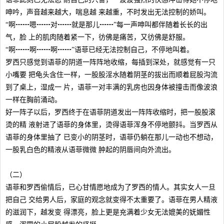
呻吟，声音越来越大，喘息越 来越重，不时发出无法控制的娇叫。
“啊┅┅嗯┅┅对┅┅就是那儿┅┅”每一声呻叫都伴随着长长的出
气，脸 上的肌肉随着紧一下，彷佛是痛苦，又彷佛是舒服。
“啊┅┅啊┅┅啊┅┅”语菲已经无法控制自己，不停地叫着。
罗西只感觉到语菲的阴道一阵阵地收缩，每插到深处，就感觉有一只
小嘴要 把龟头含住一样，一股股淫水随着阴茎的拔出而顺着屁股沟流
到了桌上，湿成一 片，语菲一对丰满的乳房也因身体被撞击而像波浪
一样在胸前涌动。
好一阵子以后，罗西终于在语菲阴道发出一阵阵收缩时，把一股股滚
烫的精 液射进了语菲的身体里，烫得语菲浑身不停地颤抖。当罗西从
语菲的身体里抽了 已变小的阴茎时，语菲仍躺在那儿一动也不想动，
一股乳白色的精液从语菲微微 肿起的阴唇间向外流出。
（二）
语菲和罗西偷情后，已心甘情愿地成为了罗西的情人。其实女人一旦
把自己 交给男人后，家庭的观念就变得不太重要了。语菲在男人精液
的滋润下，越发变 得漂亮，脸上更是充满着少女无法媲美的妩媚性