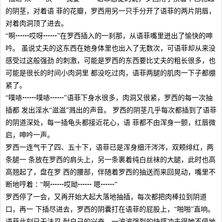
的阴茎，对着语 菲的花瓣，罗西用另一只手分开了语菲的两片阴唇，
对着肉洞顶了进去。
“啊┅┅哎呀┅┅”在罗西插入的一刹那，从语菲嘴里迸出了愉快的呻
吟。 虽说丈夫的这东西在她身体里也出入了无数次，可语菲却从来没
感受过这般强劲 的刺激，可能是罗西的东西要比丈夫的粗长很多，也
可能是很长的时间小肉洞里 都没吃过肉，语菲两腿的肌肉一下子都绷
紧了。
“噗哧┅┅噗哧┅┅”语菲下身水很多，肉洞又很紧，罗西的每一次抽
插都 发出淫水“滋滋”溅出的声音。 罗西的阴茎几乎每次都插到了语菲
的阴道深处，每一插龟头都接近花心，语 菲都不由浑身一颤，红唇微
启，呻吟一声。
罗西一连气干了四、五十下，语菲已是浑身细汗涔涔，双颊绯红，两
条腿一 条放在罗西的肩头上，另一条裹着纯白丝袜的大腿，此时也高
高翘起了，盘在罗 西的腰部，伴随着罗西的抽送而来回晃动，嘴里不
断地哼着∶“啊┅┅哎呦┅┅ 嗯┅┅”
罗西停了一会，又再开始大起大落地抽插，每次都把肉棒拉到阴道
口，再一 下插尽进去，罗西的阴囊打在语菲的屁股上，“啪啪”直响。
语菲此刻已无法忍 耐自己的兴奋，一波波强烈的快感冲击得她不停地