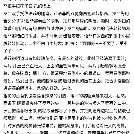
菲把手捂在了自 己的嘴上。
罗西双手托住语菲的腿弯，让语菲的双腿向两侧屈起抬高，罗西先用
舌头分 开那语菲那卷曲的阴毛，顶开那厚厚的阴唇，顿时一股少妇的
体香和阴部特有的 酸酸气味冲进了罗西的鼻腔。罗西的舌头轻轻舔着
语菲那暗红的阴蒂，并不时用 牙齿轻咬着。语菲在罗西的刺激下小屁
股轻轻抖动，口中不由自主的发出呻吟∶ “啊啊啊┅┅不要了，受不
了了┅┅”
语菲的阴道口有如玫瑰花瓣，有复杂的璧纹，此时已经沾满了蜜汁；
两片阴 唇已充血胀大，上面的血管清晰可见，两片阴唇微微地张合
着，像在喘息；稍上 方，很清楚地看到小小的尿道口。罗西看到那种
景色，感到目眩，他的脸像是被 吸过去似的压在上面，把舌头慢慢探
进语菲的阴道中，急促的抖动、进出。
粗糙的舌苔刺激着语菲嫩嫩的阴道，语菲的喘吸声越来越大，猛然，
两条玉 腿紧紧夹住了罗西的头，一股热热的粘液喷入了罗西的口中。
罗西把语菲喷出来 的粘液全部吞了下去，并把阴道周边粘上的粘液也
都舔得一乾二净，就连流到语 菲小屁眼上的粘液也被吃得乾乾净净。
此时罗西的肉棒勃胀得难受，他站起身来，用手套动着胀大的肉棒，
“插进 来┅┅快┅┅我要┅┅”语菲急促的说，罗西用手扶着早已勃起