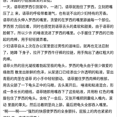
感，浑圆的小屁股越发的坚挺。
一天，语菲把罗西引到家中，一进门，语菲就抱住了罗西，立刻把嘴
压了上 来，语菲的呼吸带着潮气，也有说不出的少妇特有的芳香。
语菲的舌头伸入罗西的嘴里，贪婪的在罗西的嘴里舔遍每一个部位。
罗西努 力回应着，同时也感觉到语菲舌头的柔软和甜美，由于语菲的
脸朝下，所以少许 的唾液流进了罗西的嘴里。小手握住了罗西的已勃
起的肉棒，用手轻轻搓弄着。
少妇语菲自从上次在办公室里尝过男性的滋味后，就再也无法忍耐
了，她蹲 下身子，拉开了罗西牛仔裤的拉链，用手掏出了通红粗大的
肉棒。
语菲火热的目光凝视着勃起至极的龟头，罗西的龟头由于很少做爱的
缘故而 散发出新鲜的色泽，从尿道口已经渗出少许透明的粘液，冒出
青筋的肉茎在语菲 的小手中轻轻颤动。 语菲握住罗西肉棒的根部，
用舌尖舔了一下龟头正中的马眼，舌头离开后， 唾液和粘液混合，形
成一条长长的细线，语菲随即用嘴吞下了这些粘液，并用粉 红色的嘴
唇包住了罗西的龟头。含吮了一会后，又张开嘴把阴囊吸入嘴内，滚
动 里面的睾丸，然后沿着阴茎向上舔，最后把龟头全部吞入嘴里。
“啊┅┅啊┅┅”强烈的快感使罗西的全身颤抖，屁股上的肉也紧紧的