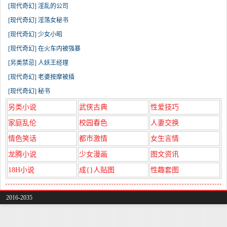
[现代奇幻] 淫乱的公司
[现代奇幻] 淫荡女秘书
[现代奇幻] 少女小昭
[现代奇幻] 在火车内被强暴
[另类禁忌] 人妖王经理
[现代奇幻] 老婆按摩被插
[现代奇幻] 秘书
另类小说
武侠古典
性爱技巧
家庭乱伦
校园春色
人妻交换
情色笑话
都市激情
女生言情
龙腾小说
少女漫画
图文资讯
18H小说
成{}人贴图
性趣套图
2016-2035