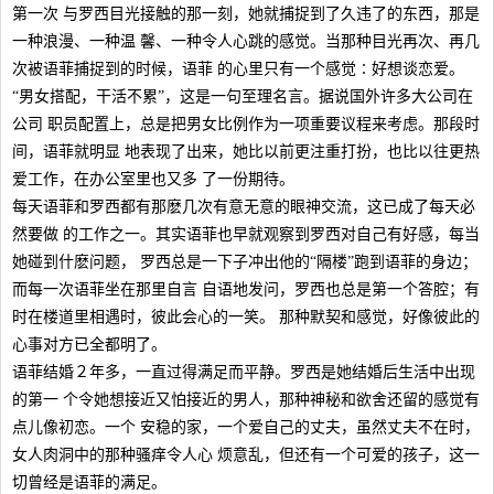
第一次 与罗西目光接触的那一刻，她就捕捉到了久违了的东西，那是
一种浪漫、一种温 馨、一种令人心跳的感觉。当那种目光再次、再几
次被语菲捕捉到的时候，语菲 的心里只有一个感觉∶好想谈恋爱。
“男女搭配，干活不累”，这是一句至理名言。据说国外许多大公司在
公司 职员配置上，总是把男女比例作为一项重要议程来考虑。那段时
间，语菲就明显 地表现了出来，她比以前更注重打扮，也比以往更热
爱工作，在办公室里也又多 了一份期待。
每天语菲和罗西都有那麽几次有意无意的眼神交流，这已成了每天必
然要做 的工作之一。其实语菲也早就观察到罗西对自己有好感，每当
她碰到什麽问题， 罗西总是一下子冲出他的“隔楼”跑到语菲的身边；
而每一次语菲坐在那里自言 自语地发问，罗西也总是第一个答腔；有
时在楼道里相遇时，彼此会心的一笑。 那种默契和感觉，好像彼此的
心事对方已全都明了。
语菲结婚２年多，一直过得满足而平静。罗西是她结婚后生活中出现
的第一 个令她想接近又怕接近的男人，那种神秘和欲舍还留的感觉有
点儿像初恋。一个 安稳的家，一个爱自己的丈夫，虽然丈夫不在时，
女人肉洞中的那种骚痒令人心 烦意乱，但还有一个可爱的孩子，这一
切曾经是语菲的满足。