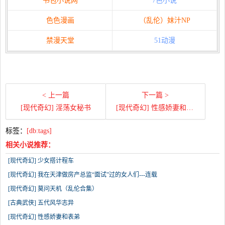
书包小说网
7色小说
色色漫画
（乱伦）妹汁NP
禁漫天堂
51动漫
< 上一篇
下一篇 >
[现代奇幻] 淫荡女秘书
[现代奇幻] 性感娇妻和表弟
标签：
[db:tags]
相关小说推荐：
[现代奇幻] 少女搭计程车
[现代奇幻] 我在天津做房产总监“面试”过的女人们---连载
[现代奇幻] 莫问天机（乱伦合集）
[古典武侠] 五代风华志异
[现代奇幻] 性感娇妻和表弟