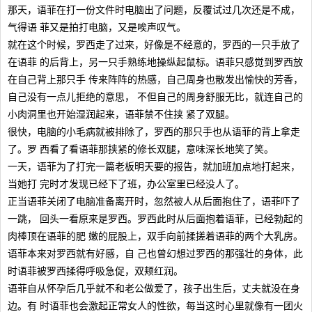
那天，语菲在打一份文件时电脑出了问题，反覆试过几次还是不成，
气得语 菲又是拍打电脑，又是唉声叹气。
就在这个时候，罗西走了过来，好像是不经意的，罗西的一只手放了
在语菲 的后背上，另一只手熟练地操纵起鼠标。语菲只感觉到罗西放
在自己背上那只手 传来阵阵的热感，自己周身也散发出愉快的芳香，
自己没有一点儿拒绝的意思， 不但自己的周身舒服无比，就连自己的
小肉洞里也开始湿润起来，语菲禁不住挟 紧了双腿。
很快，电脑的小毛病就被排除了，罗西的那只手也从语菲的背上拿走
了。罗 西看了看语菲那挟紧的修长双腿，意味深长地笑了笑。
一天，语菲为了打完一篇老板明天要的报告，就加班加点地打起来，
当她打 完时才发现已经下了班，办公室里已经没人了。
正当语菲关闭了电脑准备离开时，忽然被人从后面抱住了，语菲吓了
一跳， 回头一看原来是罗西。罗西此时从后面抱着语菲，已经勃起的
肉棒顶在语菲的肥 嫩的屁股上，双手向前揉搓着语菲的两个大乳房。
语菲本来对罗西就有好感，自 己也曾幻想过罗西的那强壮的身体，此
时语菲被罗西揉得呼吸急促，双颊红润。
语菲自从怀孕后几乎就不和老公做爱了，孩子出生后，丈夫就没在身
边。有 时语菲也会激起正常女人的性欲，每当这时心里就像有一团火