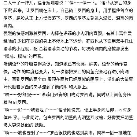
二人干了一阵儿，语菲娇喘着说∶“停┅┅停一下。”语菲从罗西的身
下爬 起来，让罗西躺在床上，自己骑上罗西的身上，用手握住耸立的
阴茎，屁股从正 上方慢慢落下，罗西的阴茎立刻进入湿润、温热的肉
洞内。
强烈的快感刺激着罗西，肉棒在语菲的小肉洞内直颤。有着丰富性爱
经验的 少妇在罗西的身上不停地上下运动，罗西也从下面用双手托住
语菲的小屁股，配 合着语菲耸动的节奏，每次肉洞内的磨擦都发出
“噗哧、噗哧”的声音。
听到语菲的呼吸变得急促，知道她已有快感。确实，语菲的动作变
快，动作 的幅度也变大，每一次都把罗西的肉茎完全地吞进小肉洞
中，直到罗西的两个肉 蛋顶在两片已经发紫的阴唇上，溢出的大量蜜
汁也顺着罗西的肉茎流到了他的阴 和大腿上。
“唔┅┅好舒服┅┅”语菲用兴奋的口吻对罗西说，同时从上面俯身压
着吻 向罗西。
“啊┅┅好┅┅我要泄了┅┅”语菲刚说完，便上半身向后仰，同时身
体痉 挛。与此同时，包夹罗西的阴茎的肉洞猛烈收缩，好像要把阴茎
吸入更深处似的 蠕动。
“啊┅┅我也要射了┅┅”罗西很快的也达到高潮，肉棒一挺一挺地在