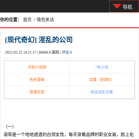
导航
你的位置：
首页
>
情色笑话
[现代奇幻] 淫乱的公司
2022-05-25 14:21:17 |
68686人围观 |
评论:
0
书包小说网
7色小说
色色漫画
囚爱（民国H）
禁漫天堂
极品淫乱合集
（一）
语菲是一个地地道道的白领女性，每天穿着品牌的职业女装，脸上化