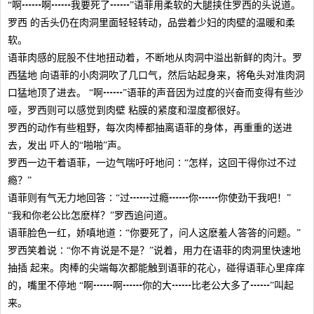
“啊┅┅啊┅┅我要死了┅┅”语菲用柔软的大腿挟住罗西的头说道。
罗西 的舌头仍在肉洞里面轻轻转动，品尝着少妇的肉壁的温暖和柔
软。
语菲肉感的屁股不住地扭动着，不断地从肉洞中溢出新鲜的肉汁。罗
西猛地 向语菲的小肉洞吹了几口气，然后站起身来，将龟头对准肉洞
口猛地顶了进去。 “啊┅┅”语菲的声音因为过度的兴奋而变得有些沙
哑，罗西则可以感觉到肉壁 粘膜的紧度和湿度都很好。
罗西的动作有些粗野，每次肉棒都抽离语菲的身体，再重重的送进
去，发出 吓人的“啪啪”声。
罗西一边干着语菲，一边气喘吁吁地问∶“怎样，这回干得你过不过
瘾？”
语菲则有气无力地回答∶“过┅┅过瘾┅┅你┅┅你使劲干我吧！”
“我和你老公比怎麽样？”罗西追问道。
语菲脸色一红，娇嗔地道∶“你要死了，问人这麽羞人答答的问题。”
罗西笑着说∶“你不肯说是不是？”说着，用力在语菲的肉洞里快速地
抽插 起来。肉棒的尖端每次都能触到语菲的花心，碰得语菲心里痒痒
的，嘴里不停地 “啊┅┅啊┅┅你的大┅┅比老公大多了┅┅”叫起
来。