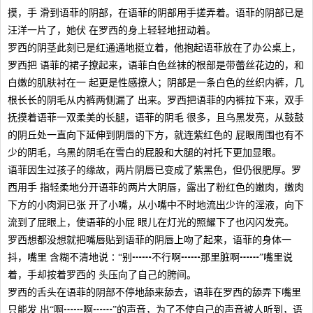
摸，手 滑到语菲的阴部，在语菲的阴部用手搓弄着。语菲的阴部已是
汪洋一片了，她伏 在罗西的身上轻轻地扭动着。
罗西的阴茎此刻已是红通通地挺立着，他抱起语菲放在了办公桌上，
罗西把 语菲的裙子撩起来，语菲白色丝袜的根部是带蕾丝花边的，和
白嫩的肌肤衬在一 起更是性感撩人；阴部是一条白色的丝织内裤，几
根长长的阴毛从内裤两侧漏了 出来。罗西把语菲的内裤拉下来，双手
抚摸着语菲一双柔美的长腿，语菲的阴毛 很多，且乌黑发亮，从鼓鼓
的阴丘处一直向下延伸到阴唇的下方，就连紫红色的 屁眼周围也有不
少的阴毛，乌黑的阴毛在雪白的屁股和大腿的衬托下更加显眼。
语菲因生过孩子的缘故，两片阴唇已变成了紫黑色，但仍很肥厚。罗
西用手 指轻柔地分开语菲的两片大阴唇，露出了粉红色的嫩肉，嫩肉
下方的小肉洞已张 开了小嘴，从小嘴中不时地流出少许的淫液，向下
流到了屁眼上，使语菲的小屁 眼儿在灯光的照耀下了也闪闪发亮。
罗西想都没想就把嘴唇贴到语菲的阴唇上吻了起来，语菲的身体一
抖，嘴里 含糊不清地说∶“别┅┅不行啊┅┅那里脏啊┅┅”嘴里说
着，手却按着罗西的 头压向了自己的胯间。
罗西的舌头在语菲的阴部不停地舔来舔去，语菲在罗西的舔弄下嘴里
只能发 出“啊┅┅啊┅┅”的声音，为了不使自己的声音被人听到，语