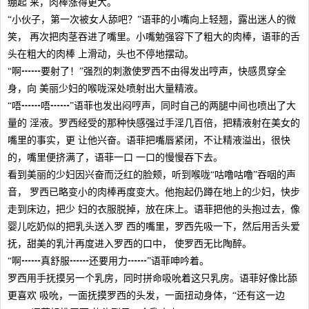
绷起 来，肉棒涨得更大。
“小伙子，第一次被女人舔吧？”语菲的小嘴向上轻翘，露出迷人的微
笑， 再次把肉茎吞进了嘴里。小嘴勉强容下了粗大的肉棒，语菲的舌
头在粗大的肉棒 上滑动，头也不停地摆动。
“啊┅┅要射了！”强烈的刺激使罗西不由得发出哼声，快感贯穿全
身，向 美丽少妇的喉咙深处喷射出大量精液。
“唔┅┅唔┅┅”语菲也发出闷哼声，同时自己的两腿中间也喷出了大
量的 淫液。罗西经受的那种快感强过手淫几百倍，把精液射在美女的
嘴里的事实，更 让他兴奋。语菲把嘴唇紧闭，不让精液溢出，很快
的，嘴里便挤满了，语菲一口 一口的慢慢吞下去。
看到美丽的少妇因兴奋而泛红的脸颊，听到喉咙“咕噜咕噜”吞咽的声
音， 罗西已略变小的肉棒再度变大。他抱起仍蹲在地上的少妇，快步
走到床边，把少 妇的衣服脱掉，放在床上。语菲把他的头抱过去，像
婴儿吃奶似的把乳头送入罗 西的嘴里，罗西先吸一下，然后用舌头爱
抚，甜美的乳汁再度进入罗西的口中， 使罗西无比陶醉。
“啊┅┅真舒服┅┅还要用力┅┅”语菲呻吟着。
罗西用手抚摸另一个乳房，同时拼命吸吮着这只乳房。语菲好像比舔
更喜欢 吸吮，一面抚摸罗西的头发，一面扭动身体，“还有这一边