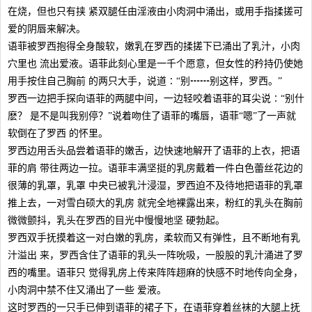
在烧，但也只有挟 紧双腿任由淫液由小肉洞中涌出，或用手指揉搓可
爱的阴唇来解决。
语菲被罗西抱得全身酸软，嫩乳在罗西的揉搓下已涌出了乳汁，小肉
穴里也 流出爱液。语菲此刻心里是一千个愿意，但女性的矜持仍使她
用手按住自己胸前 的两只大手，说道∶“别┅┅别这样，罗西。”
罗西一边把手探向语菲的两腿中间，一边轻咬着语菲的耳尖说∶“别什
麽？ 是不是叫我别停？”说着吻住了语菲的嘴唇，语菲“嗯”了一声就
软倒在了罗西 的怀里。
罗西边用舌头品尝着语菲的嫩舌，边快速地解开了语菲的上衣，把语
菲的肩 带往两边一拉。语菲丰满坚挺的乳房戴着一件白色蕾丝花边的
很薄的乳罩，乳罩 中央已被乳汁浸湿，罗西迫不及待地把语菲的乳罩
推上去，一对雪白硕大的乳房 就完全地裸露出来，粉红的乳头在胸前
微微颤抖，乳头在罗西的目光中慢慢地坚 硬勃起。
罗西双手抚摸着这一对白嫩的乳房，柔软而又有弹性，且不断地有乳
汁溢出 来，罗西含住了语菲的乳头一阵吮吸，一股股的乳汁涌进了罗
西的嘴里。语菲只 觉得乳房上传来阵阵趐麻的快感不时地传向全身，
小肉洞中禁不住又涌出了一些 爱液。
这时罗西的一只手已伸到语菲的裙子下，在语菲穿着丝袜的大腿上抚