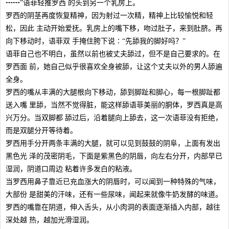
┅┅”语菲轻推罗西 的头到另一个乳房上。
罗西的阴茎再度恢复精神，因为射过一次精，精神上比较愉悦和轻
松，因此 主动开始爱抚。乳房上的嘴下移，吻过肚子，来到肚脐。再
向下移动时，语菲双 手掩住胯下说∶“先舔我的脚好吗？”
语菲自己也不明白，虽然以前也被丈夫舔过，但不是自己要求的。在
罗西面 前，她自己似乎很喜欢全身被舔，让这个丈夫以外的男人舔遍
全身。
罗西的嘴从丰满的大腿根向下移动，舔到脚趾和脚心，每一根脚趾都
送入嘴 里舔，当然不觉得脏，能这样舔语菲美丽的胴体，罗西真是高
兴万分。当双脚都 舔过后，沿着腿向上舔去，这一次语菲没有拒绝，
而是双腿分开等待着。
罗西用手分开两条丰满的大腿，就可以见到鼓鼓的阴阜，上面有发出
黑色光 泽的茂密阴毛，下面是紫黑色的阴唇，向左右分开，内部早已
湿润，阴道口周边 粘着许多发白的粘液。
当罗西用鼻子靠近已充血涨大的阴唇时，可以闻到一种特殊的气味，
大部份 是甜美的汗味，还有一些尿味，闻起来就像牛奶发酵的味道。
罗西的嘴靠在阴道，伸入舌头，从小肉洞的表面逐渐插入内部，越往
深处越 热，越加光滑湿润。