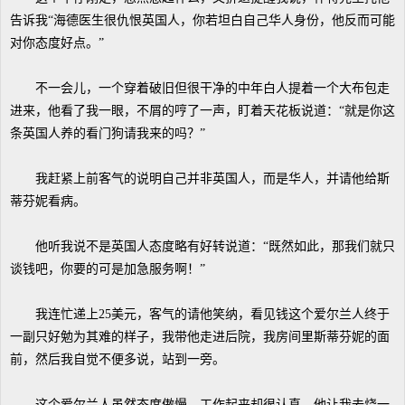
告诉我“海德医生很仇恨英国人，你若坦白自己华人身份，他反而可能
对你态度好点。”
不一会儿，一个穿着破旧但很干净的中年白人提着一个大布包走
进来，他看了我一眼，不屑的哼了一声，盯着天花板说道：“就是你这
条英国人养的看门狗请我来的吗？”
我赶紧上前客气的说明自己并非英国人，而是华人，并请他给斯
蒂芬妮看病。
他听我说不是英国人态度略有好转说道：“既然如此，那我们就只
谈钱吧，你要的可是加急服务啊！”
我连忙递上25美元，客气的请他笑纳，看见钱这个爱尔兰人终于
一副只好勉为其难的样子，我带他走进后院，我房间里斯蒂芬妮的面
前，然后我自觉不便多说，站到一旁。
这个爱尔兰人虽然态度傲慢，工作起来却很认真，他让我去烧一