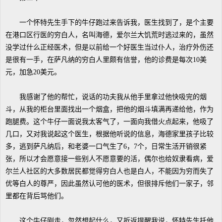
一个怀特先生手下的牛仔跑过来告诉我，医生找到了，是个主要
在港口区行医的穷白人，名叫海德，爱尔兰大饥荒时逃过来的，虽然
没学过什么正经医术，但是以前给一个好医生当过仆人，治疗外伤还
是很有一手，在萨凡纳的穷白人里颇有信誉，他的诊费是每次10美
元，加急20美元。
我感谢了他的帮忙，说话的功夫我从他手里拿过他快吸完的烟
斗，从我的柜台里面找出一个烟盒，把他的烟斗填满再递给他，作为
跑腿费。这个牛仔一面说我太客气了，一面向我借火点起来，他吸了
几口，又对我说起这个医生，根据他听说的信息，海德家里孩子比较
多，逃到萨凡纳后，和老婆一口气生了6，7个，日常生活开销很紧
张，所以才会愿意接一些别人不愿意要的活，偶尔也给奴隶看病，爱
尔兰人社区的大多数居民都觉得穷白人也是白人，不能因为穷而失了
优等白人的尊严，因此虽然认可他的医术，但很排斥他们一家子，邻
里都在背后骂他们。
这个牛仔刚走，忽然想起什么，又折返提醒我说，怀特先生托他