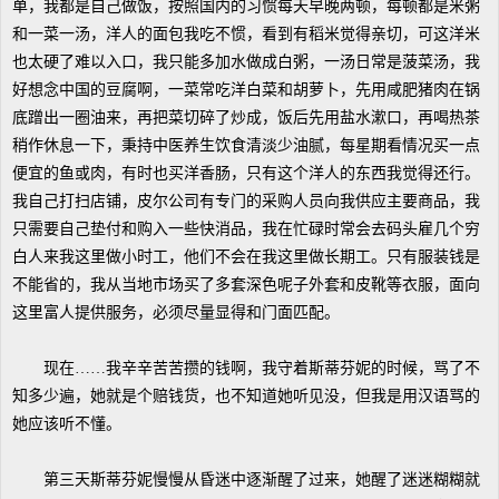
单，我都是自己做饭，按照国内的习惯每天早晚两顿，每顿都是米粥
和一菜一汤，洋人的面包我吃不惯，看到有稻米觉得亲切，可这洋米
也太硬了难以入口，我只能多加水做成白粥，一汤日常是菠菜汤，我
好想念中国的豆腐啊，一菜常吃洋白菜和胡萝卜，先用咸肥猪肉在锅
底蹭出一圈油来，再把菜切碎了炒成，饭后先用盐水漱口，再喝热茶
稍作休息一下，秉持中医养生饮食清淡少油腻，每星期看情况买一点
便宜的鱼或肉，有时也买洋香肠，只有这个洋人的东西我觉得还行。
我自己打扫店铺，皮尔公司有专门的采购人员向我供应主要商品，我
只需要自己垫付和购入一些快消品，我在忙碌时常会去码头雇几个穷
白人来我这里做小时工，他们不会在我这里做长期工。只有服装钱是
不能省的，我从当地市场买了多套深色呢子外套和皮靴等衣服，面向
这里富人提供服务，必须尽量显得和门面匹配。
现在……我辛辛苦苦攒的钱啊，我守着斯蒂芬妮的时候，骂了不
知多少遍，她就是个赔钱货，也不知道她听见没，但我是用汉语骂的
她应该听不懂。
第三天斯蒂芬妮慢慢从昏迷中逐渐醒了过来，她醒了迷迷糊糊就