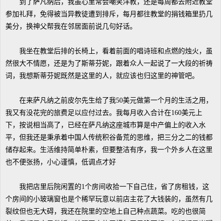
到了萨凡纳后，我虽心里常会嘲笑洋教，还是每周都去附近教堂
参加礼拜，免得被当异教徒遭到排斥，每月都往教堂的捐钱箱里扔几
美分，换神父帮我在邻居面前说几句好话。
我坐在教堂后排的长椅上，看着前面的唱诗班和点燃的烛火，虽
然很大不情愿，还是为了斯蒂芬妮，跟着众人一起说了一大段的祈祷
词，我想斯蒂芬妮既然是这里的人，就应该也归这里的神管吧。
在来萨凡纳之前皮尔先生给了我50美元做第一个月的生活之用，
我又有没花完的旅费足以应付过去。我每月收入合计在160美元上
下，按说相当高了，已经在萨凡纳这座城市算是中产偏上的收入水
平，但我还是秉承着中国人传统积谷备荒的思维，把三分之二的钱都
储存起来。生活维持简单朴素，但要整洁有序，我一个外乡人在这里
也不便张扬，小心谨慎，低调点才好
我把店里后院闲置的1个房间收拾一下自己住，省了房租钱，这
个房间的小玻璃窗也是个稀罕玩意以前店主花了大钱装的，虽然有几
裂纹但也无大碍，我还在院里的空地上自己种点蔬菜。吃的也很简