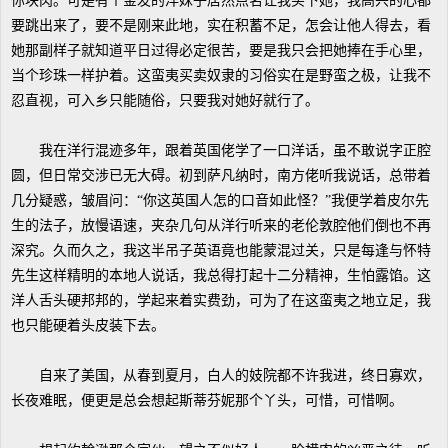
你块肉。可是有个金发的洋妹子居然点名让我买下她，我高兴的心都
要跳出来了，要不是刚来此地，实在积蓄不足，怎会让他人得去，看
她那副样子就知道平日过得必定很苦，要是我只会把她捧在手心里，
当个珍珠一样护着。这蛮夷买卖奴隶的习俗实在是野蛮之极，让我不
忍直视，可入乡只能随俗，只要我对她好就行了。
我在洋行混迹多年，跟着英国佬学了一口洋话，虽不敢说字正腔
圆，但日常交涉已无大碍。初到萨凡纳时，南方佬听我说话，总带着
几分疑惑，皱眉问：“你这英国人怎的口音如此怪？”我便学着皮尔先
生的法子，放慢语速，夹杂几句从洋行听来的老伦敦腔他们倒也不再
深究。久而久之，我这半吊子英语竟也能蒙混过关，只是每逢与怀特
先生这样精明的本地人说话，我总得打起十二分精神，生怕露馅。这
洋人舌头硬邦邦的，学起来着实费劲，可为了在这蛮夷之地立足，我
也只能硬着头皮装下去。
自来了美国，从春到夏月，白人的妓院都不许我进，终日寡欢，
长夜难眠，便更是总会想起斯蒂芬妮那个丫头，可惜，可惜啊。