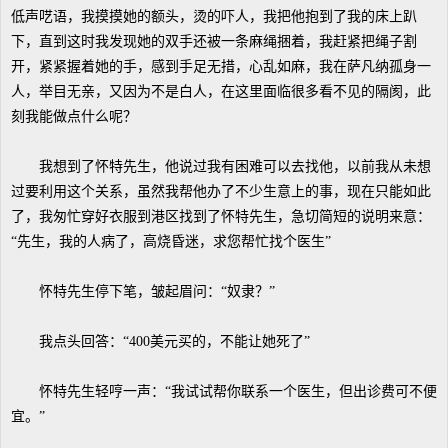
低声呓语，我摸摸她的额头，烫的吓人，我把他抱到了我的床上趴
下，直到这时我发现她的双手还被一条麻绳捆着，我赶紧把绳子割
开，紧紧握着她的手，感到手足无措，心乱如麻，我在萨凡纳孤身一
人，举目无亲，又因为不是白人，在这里面临很多看不见的隔阂，此
刻我能做点什么呢？
我想到了怀特先生，他说过我有困难可以去找他，以前我从未想
过要利用这个关系，虽然我帮他办了不少生意上的事，现在只能如此
了，我匆忙穿好衣服到港区找到了怀特先生，急切简短的说明来意：
“先生，我的人病了，高烧昏迷，求您帮忙找个医生”
怀特先生停下笔，皱起眉问：“奴隶？”
我点头回答：“400美元买的，不能让她死了”
怀特先生轻哼一声：“我试试帮你联系一个医生，但出诊费可不便
宜。”