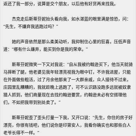
返还了我一部分，说算是交个朋友，以后他有好货再来找我。
杰克走后斯蒂芬妮抬头看向我，如水湛蓝的眼里满是惊恐，问：
“先生，不嫌弃我逃跑过吗？”
她的声音依然是那么柔美动听，我抑制住心里的狂喜，压低声音
道：“哪有什么嫌弃，能买到你是我的荣幸。”
斯蒂芬妮微笑一下又对我说：“自从我被约翰逊买下，他当天就骑
马摔断了腿，他老婆见我年轻漂亮视我为眼中钉，不许我进屋，只能
在外面做些粗活，过了月余他那来了一大群亲戚，众人接待不过来，
庄园里乱糟糟的，我就趁晚上逃跑了，可不认识路没跑多远就被奴隶
猎人抓到，他们商量现在去找约翰逊要赏，约翰逊未必有空搭理他
们，不如把我带到别处卖了。”
斯蒂芬妮歪了歪头打量一下我，又开口说：“先生，你住的房子好
漂亮，你很有钱吧，他们说你是印第安人，我看你确实也和那些白人
老爷长得不一样。”