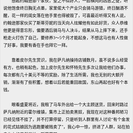
想起约翰逊那个家伙，望之不似好人，一脸横肉的凶恶之徒，听
说他饱食终日胸无点墨，家里偌大个产业只会骑马游猎，终日酗酒不
醒，花一样的闺女落在他手里也得被毁了，可喜最近听得又有人说，
约翰逊那家伙买了斯蒂芬妮的当天向人炫耀他有如此好货，众人恭维
他更是得意忘形，偏要酒后骑马与人决斗，结果从马上摔下来，还手
枪走火打伤了自己，要修养3～5个月才能起身，不想这马也有人性做
了好事，我要有香在手也拜它一拜。
靠着皮尔先生赏识，我在萨凡纳操持店铺数月，虽不说多么经营
有方，也稍有起色，加上皮尔先生和怀特先生多次让我给他们办事，
每次都有几十美元不等的奖励，除了生活所需，我也无别的大额开
销，渐渐有了些积蓄，想着以后若能重回故国，东山再起也好有个本
钱。
眼看盛夏将近，我租了马车外出给一个大主顾送货，回来时路过
萨凡纳附近的霍尔维镇，集市上正拍卖黑奴，我现在对这种番邦陋习
已经见怪不挂了，并不打算停留，只是听到人群里有人讨论“有个金发
的花式姑娘因为逃跑要被贱卖了”，我心中一惊，挤进了人群，站在拍