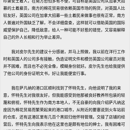
印第安土着人，在南方恐怕多有不便，可自称是英国公司从加拿大招
募的土着雇员，南方的棉花贸易很依赖英国市场的购货，对英国人比
较友好，英国公司在加拿大招募一些土着民来做事也很有正常，南方
人普遍对外国缺乏了解，不会详细盘查，这样就可以借助英国的国际
威望保护自己，降低敌意，给人一种可能不好惹的错觉，又容易解释
自己的外人长相和行为举止差异。
我对皮尔先生的建议十分感谢，并马上照做，我以前在洋行工作
时和英国人的公司多有接触，伪造证明文件和模仿英国公司雇员对我
并不困难，而且也不必完全像，模糊身份就好。皮尔先生也给我提供
了他公司的身份证明文书，好让我能便宜行事。
我在萨凡纳的港口区顺利找到了怀特先生，向他说明了我的来
意，怀特先生对我很友好，但我能感受到他那被良好教养所包装的轻
蔑和俯视，怀特先生作为南方本地人，不无自豪的向我介绍萨凡纳这
座因为棉花贸易而繁荣起来的港口城市，从附近的要塞说到火车站前
的仓库，还有这港区里有几百个黑奴归他怀特管理。交接了店铺的经
营后，怀特先生向我表示他在这里也是颇有地位的绅士，我有困难可