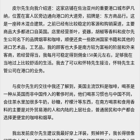
皮尔先生向我介绍道：这家店铺在佐治亚州的重要港口城市萨凡
纳，位置在富人区旁边通向港口的大道旁，招牌是：东方商品行。这
是一座砖木混合建筑，之前已经有比较稳定的客源和购销渠道，主要
商品大多都进口自英国。店里经营茶叶，瓷器，胡椒等香料和皮尔先
生公司名下的品牌烟草和咖啡，顺便还卖一些欧洲国家书籍和其他的
进口艺术品，工艺品，我的顾客也大多是南方较为富裕的阶层和外来
客商，若经营得当，我每月可稳定得到佣金150美元左右，足够我在
当地过上比较舒适的生活。我去了可以和怀特先生接洽，怀特先生主
管公司在港口的业务。
与皮尔先生的交往中我还了解到，美国主流饮料是咖啡，喝茶是
一种从英国而非中国传入的奢侈时尚，他们喝茶习惯也与中国不同，
会往茶水里加很多牛奶，砂糖，柠檬汁等东西，在南方喝茶和食用香
料的主要是对外贸易港的人和内陆的上层社会，普通居民和中产都会
选择更便宜的咖啡和烟草。
我出发前皮尔先生建议我最好穿上洋装，剪掉辫子，我长得很像