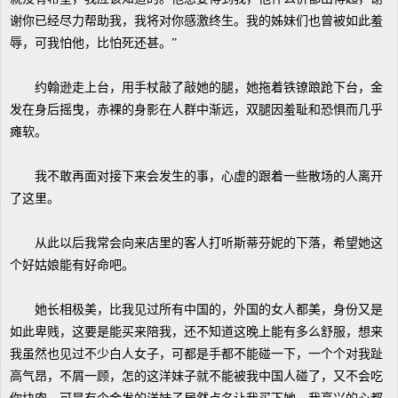
谢你已经尽力帮助我，我将对你感激终生。我的姊妹们也曾被如此羞
辱，可我怕他，比怕死还甚。”
约翰逊走上台，用手杖敲了敲她的腿，她拖着铁镣踉跄下台，金
发在身后摇曳，赤裸的身影在人群中渐远，双腿因羞耻和恐惧而几乎
瘫软。
我不敢再面对接下来会发生的事，心虚的跟着一些散场的人离开
了这里。
从此以后我常会向来店里的客人打听斯蒂芬妮的下落，希望她这
个好姑娘能有好命吧。
她长相极美，比我见过所有中国的，外国的女人都美，身份又是
如此卑贱，这要是能买来陪我，还不知道这晚上能有多么舒服，想来
我虽然也见过不少白人女子，可都是手都不能碰一下，一个个对我趾
高气昂，不屑一顾，怎的这洋妹子就不能被我中国人碰了，又不会吃