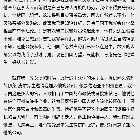
他全都在李大人面前说是自己与洋人周旋的功劳，我少不得要分辩几
句，他就因此记恨，这次采购军火事关重大，回去自然功劳不小，他
又私吞部分采购款，此事我已经知道详细，只待回国了我就会在李掌
柜面前与他理论。只是有次我口误和洋员说起此事，他在旁边虽假装
不知，难免会想到只要把我抛弃在此，他贪污的那笔钱就会自然神鬼
不知，还能公报私仇。他回国后必然声称我已经死在途中，故乡的人
都会以为我成了孤魂野鬼。现在归国无望，只能权且考虑先在此地谋
生，好从长计议。
就在我一筹莫展的时候，此行途中认识的洋朋友，提供码头装卸
的伊莱·皮尔先生邀请我加入他的公司，他是佐治亚州的州议员，我不
明白这是多大的官，大致相当于中国的布政使或者按察使吧，他说他
在佐治亚州有许多产业，认为我既然是中国人就应该比较懂茶叶，可
以帮他经营茶叶和瓷器的生意，恰好他手下管这个的职员眼馋棉花投
机的巨大利润，前段时间刚辞职走人，他正物色接手人。我现在别无
他法，思虑再三，唯有接受皮尔先生提供的庇护，便只好同意了加入
他的公司。