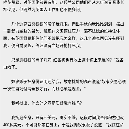
棉花贸易，对英国佬敬畏有加，这莎兰公司他们虽从未听说又看我长
相少见，但既然为英国人工作那也不便多问。
几个迪克西恶狠狠的瞪了我几眼，掏出手枪向我比比划划，摆出
一副武力威胁的架势，我现在必须顶住压力，毫不怯懦的维持住体
面，有英国背景相信他们不敢把我怎么样，这几个迪克西见没有吓到
我，便自觉没趣，终归没有当场开枪打死我。
只是恶狠狠的骂了几句“红番狗也有敢上这个道上来混的？”就各
自散了。
奴隶贩子把身份证明还给我，故意挑衅的高声说道“奴隶交易必须
一次性当场付清全款才行，而且必须是现金。”
我听得出，他言外之意是质疑我有钱吗？
我掏遍全身，只有50美元，确实不够，这段时间我全部积蓄也就
400多美元，不可能都带在身上，于是我向奴隶贩子说道：“我住在萨