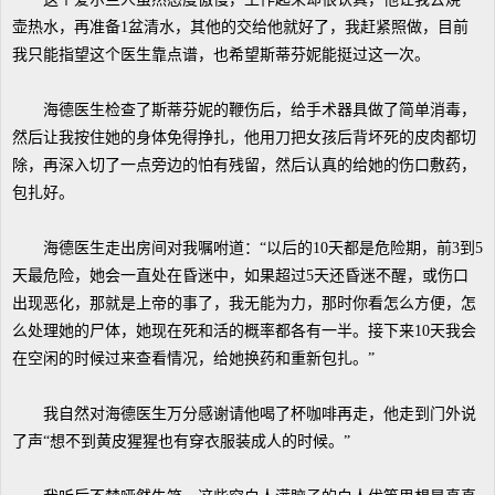
壶热水，再准备1盆清水，其他的交给他就好了，我赶紧照做，目前
我只能指望这个医生靠点谱，也希望斯蒂芬妮能挺过这一次。
海德医生检查了斯蒂芬妮的鞭伤后，给手术器具做了简单消毒，
然后让我按住她的身体免得挣扎，他用刀把女孩后背坏死的皮肉都切
除，再深入切了一点旁边的怕有残留，然后认真的给她的伤口敷药，
包扎好。
海德医生走出房间对我嘱咐道：“以后的10天都是危险期，前3到5
天最危险，她会一直处在昏迷中，如果超过5天还昏迷不醒，或伤口
出现恶化，那就是上帝的事了，我无能为力，那时你看怎么方便，怎
么处理她的尸体，她现在死和活的概率都各有一半。接下来10天我会
在空闲的时候过来查看情况，给她换药和重新包扎。”
我自然对海德医生万分感谢请他喝了杯咖啡再走，他走到门外说
了声“想不到黄皮猩猩也有穿衣服装成人的时候。”