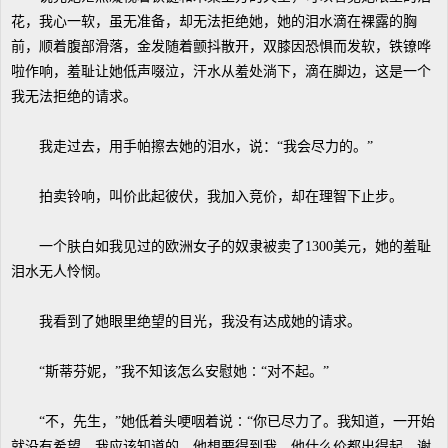
花，我心一软，虽无准备，却无法拒绝她，她的泪水滴在裸露的胸
前，顺着腹部滑落，金发随着颤抖散开，双膝因恐惧而发软，铁镣哗
啦作响，羞耻让她低声啜泣，汗水从羞处淌下，滴在脚边，这是一个
我无法拒绝的请求。
我走过去，用手帕擦去她的泪水，说：“我会尽力的。”
拍卖铃响，叫价此起彼伏，我加入竞价，却在理智下止步。
一个肤白如我见过的欧洲女子的奴隶被卖了1300美元，她的羞耻
泪水无人怜悯。
我看到了她眼里绝望的目光，我没有达成她的请求。
“斯蒂芬妮，”我不知该怎么安慰她∶“对不起。”
“不，先生，”她低着头哽咽着说∶“你已尽力了。我知道，一开始
就没有希望，我应该知道的。他想要得到我，他什么价都出得起，谢