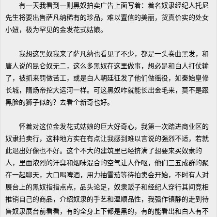
有一天我看到一则黑奴拍卖广告上面写着：着名奴隶经纪人托尼
先生将要出售萨凡纳稀有的珍品，难以置信的美丽，货真价实的处女
小妞，极为罕见的金发花式姑娘。
我想这黑奴我来了萨凡纳也看见了不少，都是一头卷曲黑发，和
唐人说的昆仑奴无二，这么多黑奴在这里做事，想必是和白人打仗输
了，被抓来罚做苦工，或是白人朝廷征发了他们做徭役，如秦始皇修
长城，隋炀帝挖大运河一样。可这黑奴咋就能长出金毛来，莫不是跟
黑脸的狮子似的？去看个新奇也好。
怀着对这位金发花式姑娘的巨大好奇心，我第一次踏进商业区的
奴隶拍卖行，这种地方实在有点让我感到难以言说的强烈不适，若就
此退出好像也不好。这个不大的建筑里已经挤满了想要来买奴隶的
人，里面浓烈的汗臭和烟味混合的空气让人作呕，他们三五成群的聚
在一起聊天，大口喝啤酒，用力抽雪茄等待拍卖会开始，不时有人对
展台上的黑奴指指点点，品头论足，奴隶贩子和经纪人穿行其间竞相
推销自己的商品，介绍奴隶的手艺和温顺品性，我强作镇静的走到待
售奴隶展台前看看，有的全身上下都是黑的，有的能看出和白人有不