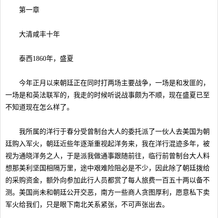
第一章
大清咸丰十年
泰西1860年，盛夏
今年正月以来朝廷正在同时打两场主要战争，一场是和发匪的，
一场是和英法联军的，我走的时候听说战事颇为不顺，现在盛夏已至
不知道现在怎么样了。
我所属的洋行于春分受曾制台大人的委托派了一伙人去美国为朝
廷购入军火，朝廷近些年逐渐重视起洋务来，我在洋行混迹多年，被
视为通晓洋务之人，于是派我做通事跟随前往，临行前曾制台大人料
想那美利坚国相隔万里，途中艰难险阻必是不少，因此除了朝廷拨给
的采购资金，额外向参加此行人员都赏了每人旅费一百五十两以备不
测。美国尚未和朝廷公开交恶，南方一些商人贪图厚利，愿意私下卖
军火给我们，只是眼下南北关系紧张，不可声张出去。