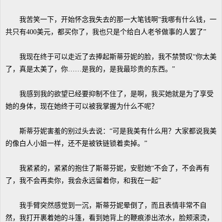
我苦笑一下，开始怀念我失去的那一大笔钱啊“我哪有什么钱，一
共只有400美元，都买你了，我也只是个给白人老爷做事的人罢了”
我现在终于可以走近了去捧起斯蒂芬妮的脸，我不禁赞叹“你太美
了，真是太美了，你……是我的，是我最珍贵的东西。”
我感到我的欲望已经要抑制不住了，是啊，我买她就是为了享受
她的身体，现在她终于可以被我掌握为什么不呢？
斯蒂芬妮害羞的别过头去说：“可是我美有什么用？大家都说我美
的像白人小姐一样，还不是被铁链锁着卖掉。”
我紧紧的，紧紧的抱住了斯蒂芬妮，安慰她“不会了，不会再有
了，我不会再卖你，我会永远留着你，和我在一起”
我手臂突然感觉到一沉，斯蒂芬妮晕倒了，而且表情非常不自
然，我打开裹着她的斗篷，看到她背上的鞭痕渗出浓水，脸颊滚烫，