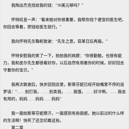
我掏出杰克找给我的钱：“30美元够吗？”
怀特叹息一声：“看来她对你很重要，我帮你找个便宜的医生吧，
你回去等着，把钱给医生就行。”
我向怀特先生鞠躬致谢：“先生之恩，容某日后再报。”
怀特安慰我的笑了一下，拍拍我的肩膀：“你很勤勉，也很有能
力，我和皮尔先生都很看好你，以后自然有用着你的时候，好好回去
守着你的宝贝。”
我再次致谢后，快步回到店里，斯蒂芬妮已经开始嘴里不停的说
梦话：“……别打我，……别卖我，……我饿，……好冷啊，……我会
有用的，妈妈……妈妈……妈妈”
我一面给斯蒂芬妮擦汗，一面感到有些困惑，她以前过的什么样
的生活啊！快死了还念叨着这些。
第二章