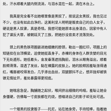
处，汗水顺着大腿内侧流淌，与泪水混在一起，滴在木台上。
我真是完全看不出她哪里像是黑奴了，按说这女黑奴，我也见过
不少，也没有如此白净的，这美利坚人明明是贩卖自己的白人女子，
硬说是黑人奴隶，真是奇怪。我想可能她原本出身清白，因家中有人
犯了谋反大罪，被朝廷灭了三族，把她抄没官卖才流落到处。
颈上的黑色铁项圈嵌进她细嫩的脖颈，勒出一圈红印，项圈上的
短链拴在台顶横梁，迫使她挺直身子，赤裸的身体在人群贪婪的目光
下无处遁形。她低着头，金发垂落遮挡胸前，泪水从眼角溢出，顺着
脸颊滑落，湿透了发丝，黏在裸露的皮肤上。她的脸颊因羞耻涨得通
红，嘴唇被咬得发白，几乎渗出血丝，双腿颤抖不止，想并拢却被铁
镣无情扯开，羞处暴露得更彻底。
她喘息急促，胸脯随之起伏，喉间挤出细微的呜咽，羞耻让她全
身僵硬，仿佛每一寸皮肤都在灼烧，想缩进自己的影子却无处可逃。
一个矮黑的奴隶贩子——托尼，站在她身旁，手持短棒，指着她