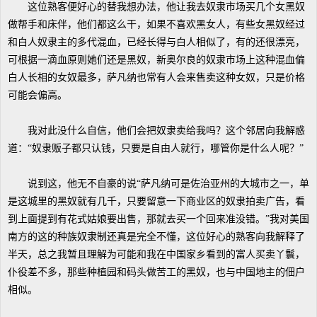
这位熟客便好心的替我想办法，他让我去奴隶市场买几个女黑奴
做帮手和床伴，他们都这么干，如果不喜欢黑女人，有些女黑奴经过
和白人奴隶主的多代混血，已经长得与白人相似了，有的还很漂亮，
可根据一滴血原则她们还是黑奴，新奥尔良的奴隶市场上这种混血偏
白人长相的女奴最多，萨凡纳也常有人会来售卖这种女奴，只是价格
可能会偏高。
我对此没什么自信，他们会把奴隶卖给我吗？这个邻居向我解惑
道：“奴隶贩子都只认钱，只要是自由人就行，哪管你是什么人呢？”
说到这，他无不自豪的说“萨凡纳可是佐治亚州的大城市之一，单
是这城里的黑奴就有几千，只要留意一下商业区的奴隶拍卖广告，看
到上面提到有花式姑娘要出售，那就去买一个回来准没错。”我对美国
南方的这的种族奴隶制还真是完全不懂，这位好心的熟客向我解释了
半天，总之我暂且理解为可能和我在中国家乡看到的富人买卖丫鬟，
仆役差不多，那些种植园和码头做苦工的黑奴，也与中国地主的佃户
相似。