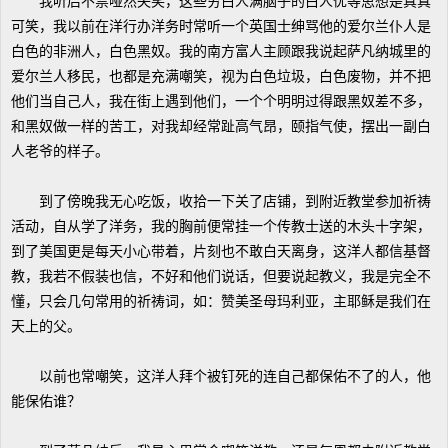
我听后不禁哑然失笑，这些穷白人满脑子的白人优等思想是真真
可笑，我以前在洋行办洋务时常听一个英国士绅骂他的爱尔兰仆人是
白色的非洲人，白色黑奴。我的南方富人主顾跟我说起萨凡纳城里的
爱尔兰人移民，也都是充满嘲笑，视为白色垃圾，白色废物，并不把
他们当自己人，我在街上遇到他们，一个个明明过得跟黑奴差不多，
和黑奴做一样的苦工，对我却经常趾高气昂，颐指气使，摆出一副白
人老爷的样子。
到了傍晚我无心吃饭，收拾一下关了店铺，到附近教堂参加祈祷
活动，自从学了洋务，我的胸前便常挂一个传教士送的木头十字架，
到了美国更是每天小心带着，片刻也不敢白天离身，这洋人都信基督
教，我若不假装也信，不好和他们说话，但要说起教义，我是完全不
懂，只会几句常用的祈祷词，如：赞美圣母玛利亚，主耶稣是我们在
天上的父。
以前也常嘲笑，这洋人拜个被钉死的连自己都保佑不了的人，他
能保佑谁？