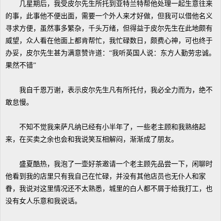
几星期后，我受皮尔先生所托到亚特兰特帮他处理一起生意往来
的事，此事他不便出面，需要一个外人来才好做，但我可以借他名义
寻求方便，虽然事多繁杂，千头万绪，但得益于皮尔先生在此地颇有
威望，众人看在他面上都肯帮忙，我忙碌数日，颇费心神，可也终于
办妥，皮尔先生甚为满意赞许道：“我听英国人说：东方人勤劳忠诚。
果然不错”
我自千恩万谢，表示皮尔先生凡有所托付，我必全力而为，绝不
敢怠慢。
不知不觉我来萨凡纳已经有小半年了，一些老主顾和我熟络起
来，在买卖之余也会和我说笑互相解闷，渐渐成了朋友。
盛夏酷热，我泡了一壶好茶邀请一个老主顾先品尝一下，闲聊时
他看到我的店里只有我自己在忙碌，并没有其他店员也无仆人和家
眷，我说对这里情况还不太熟悉，城里的白人都不屑于给我打工，也
没有女人乐意和我说话。