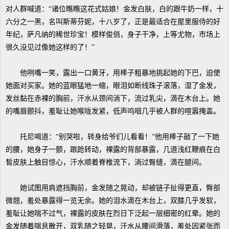
对人群喊道：“诸位瞧瞧这花式姑娘！金发白肤，白的跟牛奶一样，十
六分之一黑，名叫斯蒂芬妮，十八岁了，正是最适合在屋里服侍的好
年纪，萨凡纳的稀世珍宝！模样俊俏，身子干净，上等尤物，市场上
很久没见过像她这样的了！”
他咧嘴一笑，露出一口黄牙，用棒子粗暴地挑起她的下巴，迫使
她面对买家。她的蓝眼猛地一缩，眼泪如断线珠子滚落，湿了金发，
发丝黏在赤裸的胸前，汗水从颈间淌下，流过乳尖，滴在木台上。她
的嘴唇颤抖，羞耻让她喉咙发紧，低声呜咽几乎被人群的喧嚣掩盖。
托尼喝道：“别哭啦，转身给爷们儿看看！”他用棒子敲了一下她
的腰，她身子一颤，踉跄转动，裸露的背部暴露，几道浅红鞭痕在白
皙皮肤上触目惊心，汗水顺着脊椎流下，淌过臀缝，滴在腿间。
她试图用肩遮挡胸前，金发随之晃动，却被链子扯得更直，臀部
微翘，羞处暴露得一览无余。她的泪水滴在木台上，双膝几乎发软，
羞耻让她喘不过气，裸露的皮肤在烈日下泛起一层细密的红晕。她的
金发随着喘息散开，双乳随之轻晃，汗水从腰间滑落，羞处因紧张而