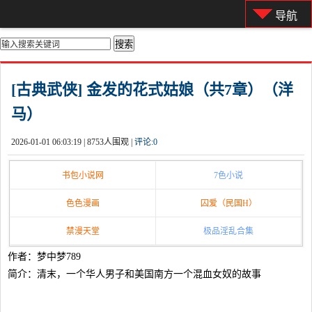
导航
你的位置：
首页
>
都市激情
[古典武侠] 金发的花式姑娘（共7章）（洋
马）
2026-01-01 06:03:19 |
8753人围观 |
评论:
0
书包小说网
7色小说
色色漫画
囚爱（民国H）
禁漫天堂
极品淫乱合集
作者：梦中梦789
简介：清末，一个华人男子和美国南方一个混血女奴的故事