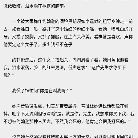
微微收缩，泪水滴在裸露的胸前。
一个被大家称作约翰逊的满脸黑胡须如李逵似的粗野乡绅走上前
去，如看牲口一般，掰开了这个姑娘的粉红小嘴，看她一嘴乳白的好
牙，又摸了摸胸，又抓了抓腿，连连点头称美，看样甚是喜欢，声称
他要定这个女子了，多少钱都不在乎
约翰逊走后，这个女子抬起头，向四周看了看，她用蓝眼迎着
我，泪水滚落，脸上的红晕更深，低声恳求：“这位先生求你买下
我？”
我慌了神忙问“你是在叫我吗？”
她声音微微发颤，甜美却带着屈辱，羞耻让她连说话都像在颤
抖，吐字不太流利但很清晰“是，就是你，先生，我想求你买下我，我
不想被约翰逊那种人买去，不然我会死的，他肯定会把我打死的。”
说完她茫然凝视着铁链和木梁上方的天空，可以看见她眼里的泪