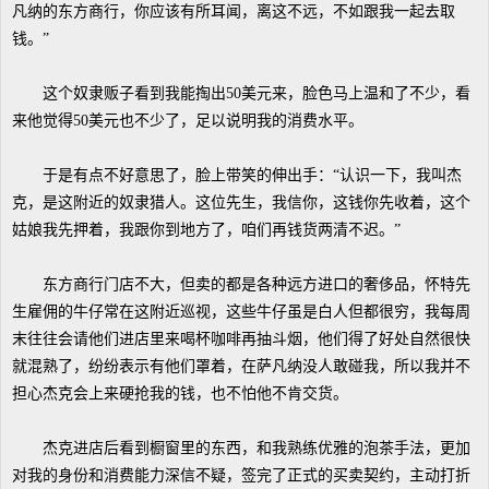
凡纳的东方商行，你应该有所耳闻，离这不远，不如跟我一起去取
钱。”
这个奴隶贩子看到我能掏出50美元来，脸色马上温和了不少，看
来他觉得50美元也不少了，足以说明我的消费水平。
于是有点不好意思了，脸上带笑的伸出手：“认识一下，我叫杰
克，是这附近的奴隶猎人。这位先生，我信你，这钱你先收着，这个
姑娘我先押着，我跟你到地方了，咱们再钱货两清不迟。”
东方商行门店不大，但卖的都是各种远方进口的奢侈品，怀特先
生雇佣的牛仔常在这附近巡视，这些牛仔虽是白人但都很穷，我每周
末往往会请他们进店里来喝杯咖啡再抽斗烟，他们得了好处自然很快
就混熟了，纷纷表示有他们罩着，在萨凡纳没人敢碰我，所以我并不
担心杰克会上来硬抢我的钱，也不怕他不肯交货。
杰克进店后看到橱窗里的东西，和我熟练优雅的泡茶手法，更加
对我的身份和消费能力深信不疑，签完了正式的买卖契约，主动打折