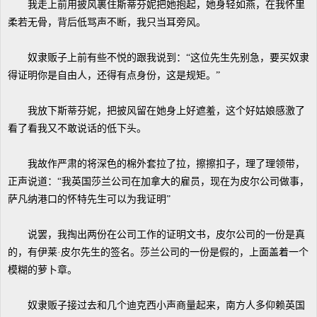
我走上前用披风裹住斯蒂芬妮把她抱起，她身轻如燕，在我怀里
柔若无骨，背后低骂声不断，我只当耳旁风。
奴隶贩子上前有些不悦的跟我说到：“这位先生先别急，要买奴隶
得证明你是自由人，还得有点身份，这是规矩。”
我放下斯蒂芬妮，把披风留在她身上好遮羞，这个好姑娘感激了
看了看我又不敢说话的低下头。
我故作严肃的将深色的棉外套拉了拉，擦擦扣子，理了理领带，
正声说道：“我英国莎兰公司在加拿大的雇员，现在为皮尔公司做事，
萨凡纳港口的怀特先生可以为我证明”
说罢，我掏出两份在公司工作的证明文书，皮尔公司的一份是真
的，有伊莱·皮尔先生的签名。莎兰公司的一份是假的，上面盖着一个
模糊的萝卜章。
奴隶贩子接过去和几个迪克西小声商量起来，南方人多仰赖英国