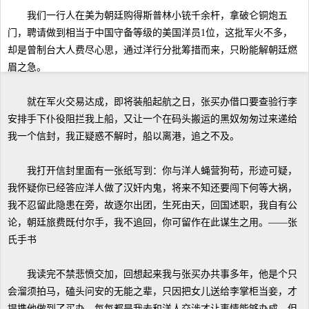
我们一行人在美为朝廷购得斯普林小铳千余杆，拿破仑铜炮五
门，聘请做到相当于中国守备等级的美国洋员1位，这批军火不多，
却是曾制台大人费尽心思，通过洋行分批筹措而来，只盼能解朝廷燃
眉之急。
就在军火交易达成，即将装船起航之日，张买办借口要查验行李
安排手下仆役阻拦我上船，又让一个在码头搬运的黑奴匆匆过来递给
我一个信封，我正疑惑不解时，船以离港，追之不及。
我打开信封里面有一张纸写到：你与洋人蝇营狗苟，形迹可疑，
我怀疑你已经答应洋人做了汉奸内鬼，将来不知还要闯下何等大祸，
我不忍留此隐患在旁，故逐尔出团，生死由天，回国述职，我自有公
论，朝廷旅费既付尔手，我不追回，你可留作在此谋生之用。——张
氏手书
我读完不禁悲愤交加，回想起来我与张买办共事多年，他是个只
会溜须拍马，磕头问安的无能之辈，只因把女儿送给李掌柜当妾，才
提携他做到了买办，每每都是我去和洋人交涉才让事情能够办成，但