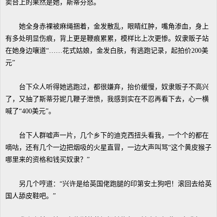
卖台上的果然是她，斯蒂芬怒。
她全身赤裸被麻绳捆着，金发散乱，眼睛红肿，嘴角渗血，身上
有多处明显伤痕，背上更是鞭痕累累，模样比上次更惨。奴隶贩子站
在她身边嚷道“……花式姑娘，金发白肤，有逃跑记录，起拍价200美
元”
台下众人听得她逃跑过，都很嫌弃，抬价缓慢，奴隶贩子不高兴
了，又抽了斯蒂芬妮几鞭子泄愤，我感到实在不忍再看下去，心一横
喊了“400美元”。
台下人群嘘声一片，几个乡下的迪克西扭头看我，一个个的都在
嘀咕，还有几个一边把烟吸的火星直冒，一边大声叫骂“这个黄皮猴子
哪里来的资格和钱买奴隶？”
另几个哼道：“兴许是给英国佬跑腿的印第安土狗吧！滚回去给英
国人舔皮鞋吧。”