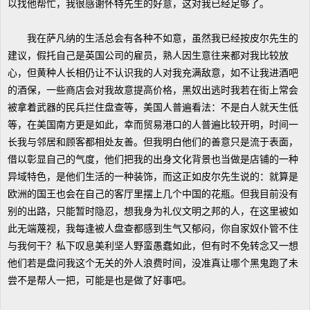
以找他帮忙，我很感谢怀特先生的好意，这对我已经足够了。
我在萨凡纳的生活总会有各种不如意，虽然我已经按皮尔先生的
建议，假托自己是英国公司的雇员，熟人因生意往来都对我比较放
心，但黄种人长相仍让不认识我的人对我充满敌意，如不让我进酒吧
的酒保，一些商店会对我故意提高价格，黑奴出逃时我若在街上常会
被拿着武器的民兵拦住盘查等，美国人普遍看法：不是白人就天生低
等，在美国南方更是如此，幸而贸易港口的人普遍比较开明，时间一
长我与邻居和顾客都相处友善。但我明白他们的善意只是流于表面，
借以彰显自己的气度，他们把我的出身文化背景也当做是店铺的一种
异域特色，是他们生活的一种装饰，而这正如皮尔先生说的：就算是
欧洲的国王也会在自己的客厅里摆上几个中国的花瓶。但我目前没有
别的出路，只能暂时隐忍，想我身为礼仪文明之邦的人，在这里被如
此无端蔑视，我每逢被人盘查都感到生气又郁闷，你自家奴仆管不住
与我何干？私下叹息美利坚人野蛮愚蠢如此，但有时不免转念又一想
他们若是盘问我这个无关的外人浪费时间，没准真让哪个黑鬼跑了未
尝不是帮人一把，可能是也是做了好事吧。