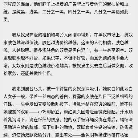
同程度的混血，他们脖子上挂着的广告牌上写着他们的起拍价和血
统，是纯黑，浅黑，二分之一黑，四分之一黑，八分之一黑诸如此
类。
我从奴隶商贩的推销和与旁人闲聊中得知，在黑奴市场上，男奴
隶肤色越深越值钱，肤色越浅价格越低。这里的人们相信，肤色越
浅，人越聪明。很多浅肤色的奴隶是黑白混血，有一些甚至识字。奴
隶越聪明越不好管，如果识字，不但不好管，而且逃跑的概率会大
增。女奴隶则是肤色越浅价格越高，被奴隶主买去之后当做女佣，收
拾家务，还能兼做性伴侣。
我走到展台尽头，被一个待售的女奴深深吸引，她肤白如此地白
人女子一般，带着一丝病态的苍白，裸露的皮肤在烈日下泛着细密的
汗珠，一头金发如麦穗般散乱披下，凌乱地黏在湿透的胸前，遮不住
她裸露的双乳——小巧却挺立，粉红乳头因羞耻而微微硬起，汗水顺
着乳沟淌下，滴在纤细的腰身。她的双手被麻绳反绑在背后，绳结深
深勒进白皙的腕部，留下红肿的勒痕，双脚套着生锈的铁镣，链条紧
绷，迫使她双腿微微分开，露出羞处——金色阴毛稀疏地覆在私密